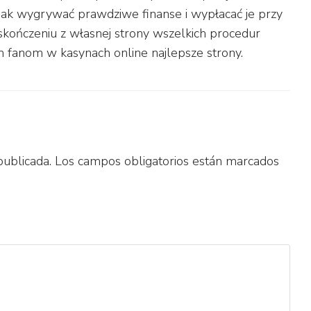
ę jak wygrywać prawdziwe finanse i wypłacać je przy
 skończeniu z własnej strony wszelkich procedur
 fanom w kasynach online najlepsze strony.
publicada.
Los campos obligatorios están marcados