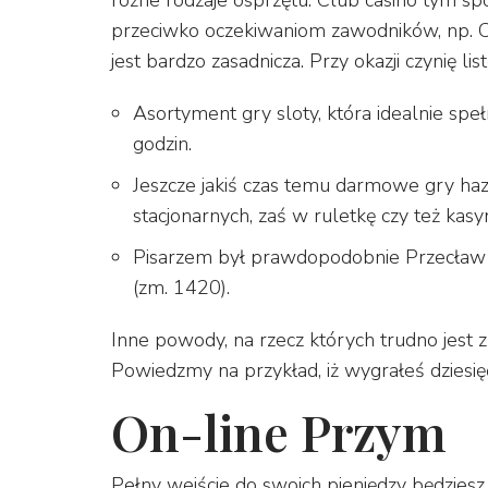
przeciwko oczekiwaniom zawodników, np. C
jest bardzo zasadnicza. Przy okazji czynię 
Asortyment gry sloty, która idealnie spe
godzin.
Jeszcze jakiś czas temu darmowe gry h
stacjonarnych, zaś w ruletkę czy też kas
Pisarzem był prawdopodobnie Przecław Sł
(zm. 1420).
Inne powody, na rzecz których trudno jest z
Powiedzmy na przykład, iż wygrałeś dziesię
On-line Przym
Pełny wejście do swoich pieniędzy będzi