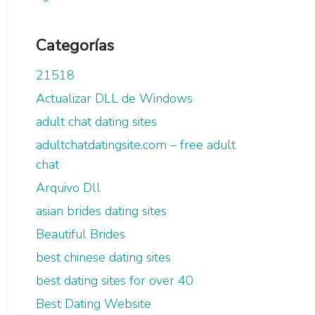
Categorías
21518
Actualizar DLL de Windows
adult chat dating sites
adultchatdatingsite.com – free adult
chat
Arquivo Dll
asian brides dating sites
Beautiful Brides
best chinese dating sites
best dating sites for over 40
Best Dating Website