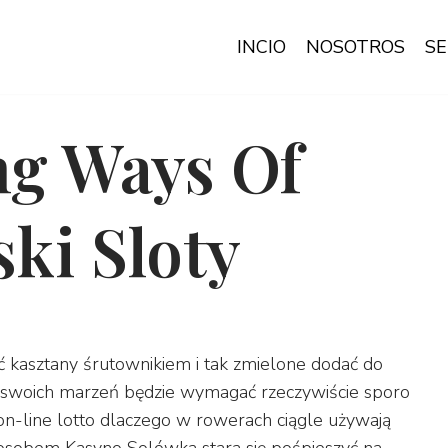
INCIO
NOSOTROS
SE
ng Ways Of
ski Sloty
 kasztany śrutownikiem i tak zmielone dodać do
 swoich marzeń będzie wymagać rzeczywiście sporo
on-line lotto dlaczego w rowerach ciągle używają
posobem Kasyno Solówka stara się pośpieszyć na