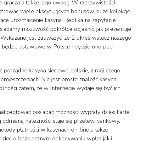
ie gracza a także jego uwagę. W rzeczywistości
strować wiele ekscytujących bonusów, duże kolekcje
ające urozmaicenie kasyna. Replika na zapytanie
osiadamy możliwość pokrótce objaśnić, jak prezentuje
 Wskazane jest zauważyć, że 2 okres wstecz naszego
ne będzie ustawowe w Polsce i będzie ono pod
 porządne kasyna sieciowe polskie, z racji czego
mieszczeniach. Nie jest prosto znaleźć kasyna,
lności zatem, że w Internecie wydaje się być ich
zaakceptować posiadać możności wypłaty dzięki kartę
odmianą należności staje się przelew bankowy.
etody płatności w kasynach on-line a także
zieć o bezpiecznym dokonywaniu wpłat jak i