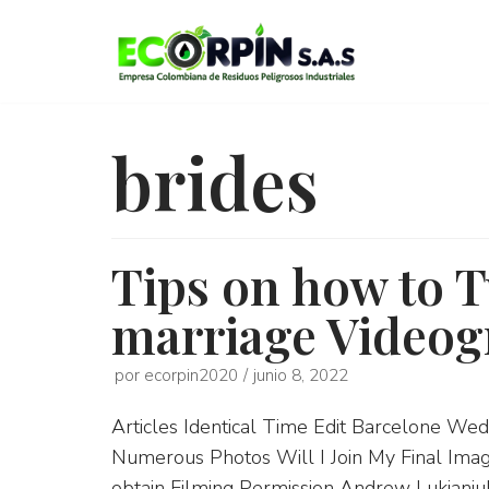
Saltar
al
contenido
brides
Tips on how to 
marriage Videog
por
ecorpin2020
junio 8, 2022
Articles Identical Time Edit Barcelone W
Numerous Photos Will I Join My Final Ima
obtain Filming Permission Andrew Lukianiu