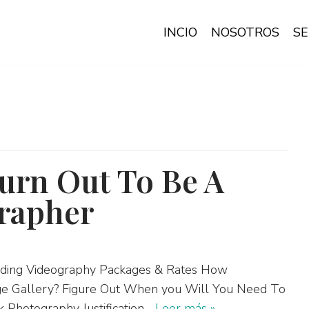
INCIO
NOSOTROS
SE
Turn Out To Be A
rapher
edding Videography Packages & Rates How
ge Gallery? Figure Out When you Will You Need To
k Photography Justification…
Leer más »