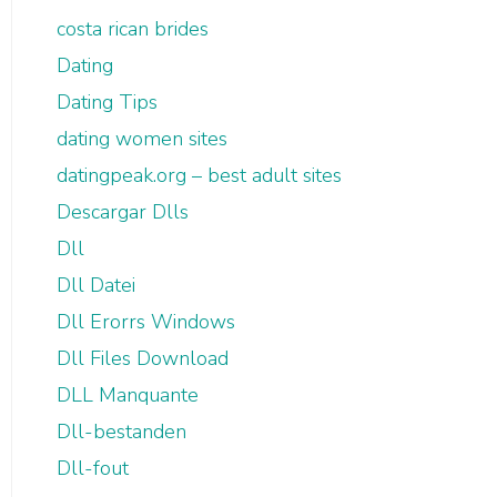
costa rican brides
Dating
Dating Tips
dating women sites
datingpeak.org – best adult sites
Descargar Dlls
Dll
Dll Datei
Dll Erorrs Windows
Dll Files Download
DLL Manquante
Dll-bestanden
Dll-fout