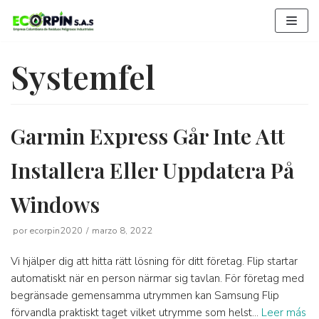
Saltar
al
contenido
Systemfel
Garmin Express Går Inte Att
Installera Eller Uppdatera På
Windows
por
ecorpin2020
marzo 8, 2022
Vi hjälper dig att hitta rätt lösning för ditt företag. Flip startar
automatiskt när en person närmar sig tavlan. För företag med
begränsade gemensamma utrymmen kan Samsung Flip
förvandla praktiskt taget vilket utrymme som helst…
Leer más