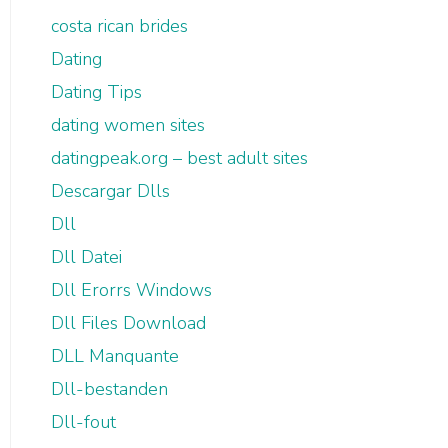
costa rican brides
Dating
Dating Tips
dating women sites
datingpeak.org – best adult sites
Descargar Dlls
Dll
Dll Datei
Dll Erorrs Windows
Dll Files Download
DLL Manquante
Dll-bestanden
Dll-fout