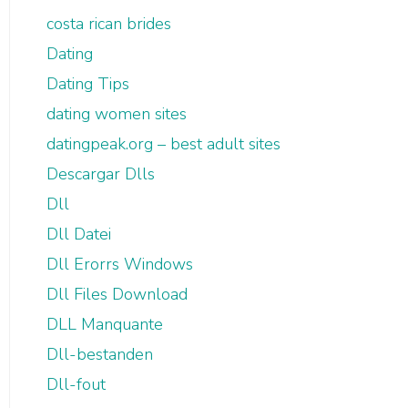
costa rican brides
Dating
Dating Tips
dating women sites
datingpeak.org – best adult sites
Descargar Dlls
Dll
Dll Datei
Dll Erorrs Windows
Dll Files Download
DLL Manquante
Dll-bestanden
Dll-fout