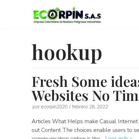
Saltar
al
contenido
hookup
Fresh Some idea
Websites No Tim
por
ecorpin2020
febrero 28, 2022
Articles What Helps make Casual Internet 
out Content The choices enable users to see
communication option is the…
Leer más »