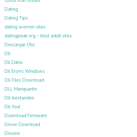
costa rican brides
Dating
Dating Tips
dating women sites
datingpeak.org – best adult sites
Descargar Dlls
Dll
Dll Datei
Dll Erorrs Windows
Dll Files Download
DLL Manquante
Dll-bestanden
Dll-fout
Download Firmware
Driver Download
Drivere