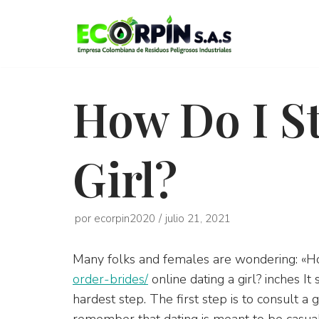
Saltar
al
contenido
How Do I St
Girl?
por
ecorpin2020
julio 21, 2021
Many folks and females are wondering: «H
order-brides/
online dating a girl? inches It
hardest step. The first step is to consult a gir
remember that dating is meant to be casual