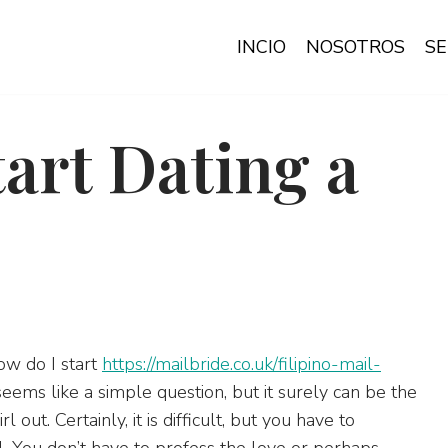
INCIO
NOSOTROS
SE
art Dating a
ow do I start
https://mailbride.co.uk/filipino-mail-
 seems like a simple question, but it surely can be the
l out. Certainly, it is difficult, but you have to
. You don’t have to profess the love or perhaps